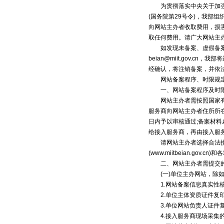
为贯彻落实中央关于加强互
(国务院第29号令)，我部
向网站主办者收取费用，损
取任何费用。请广大网站主
如发现未备案、虚假备案、借
beian@miit.gov.cn
，我部将
经确认，将注销备案，并依
网站备案程序、时限规定
一、网站备案程序及时
网站主办者需按照国家有关
服务商向网站主办者住所所
日内予以审核通过;备案材
给接入服务商，再由接入服
请网站主办者选择合法接入
(www.miitbeian.g
二、网站主办者需提交的
(一)单位主办网站，除如
1.网站备案信息真实性
2.单位主体资质证件复印
3.单位网站负责人证件复
4.接入服务商现场采集的