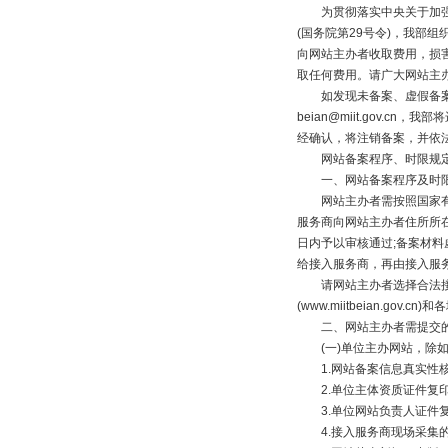
为贯彻落实中央关于加强互
(国务院第29号令)，我部
向网站主办者收取费用，损
取任何费用。请广大网站主
如发现未备案、虚假备案、借
beian@miit.gov
经确认，将注销备案，并依
网站备案程序、时限规定
一、网站备案程序及时
网站主办者需按照国家有关
服务商向网站主办者住所所
日内予以审核通过;备案材
给接入服务商，再由接入服
请网站主办者选择合法接入
(www.miitbeian.g
二、网站主办者需提交的
(一)单位主办网站，除如
1.网站备案信息真实性
2.单位主体资质证件复印
3.单位网站负责人证件复
4.接入服务商现场采集的