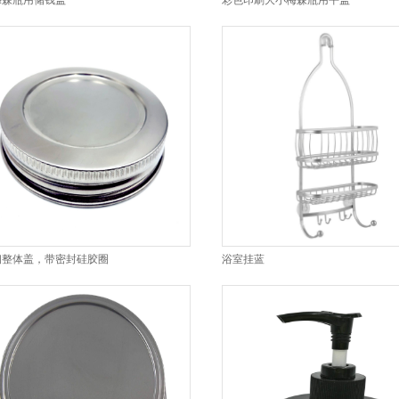
梅森瓶用储钱盖
彩色印刷大小梅森瓶用平盖
钢整体盖，带密封硅胶圈
浴室挂蓝